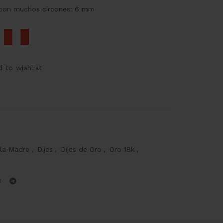
 con muchos circones: 6 mm
 to wishlist
 la Madre
,
Dijes
,
Dijes de Oro
,
Oro 18k
,