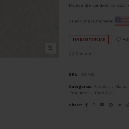
Medida dije candado corazón
Selecciona la moneda:
Add
SIN EXISTENCIAS
Compare
SKU:
DO-106
Categorías:
Circones
,
Día de
Productos
,
Todo Dijes
Share