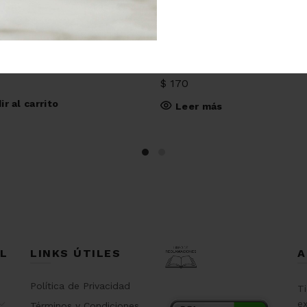
ña borde circones
Collar tres donitas circones
$
170
ir al carrito
Leer más
L
LINKS ÚTILES
A
Política de Privacidad
T
ex
Términos y Condiciones