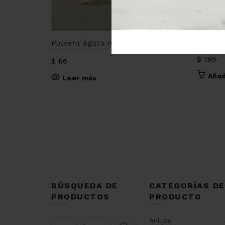
Dije ni
Pulsera ágata multicolor hamsa
$
195
$
66
Añad
Leer más
BÚSQUEDA DE
CATEGORÍAS DE
PRODUCTOS
PRODUCTO
Anillos
Search