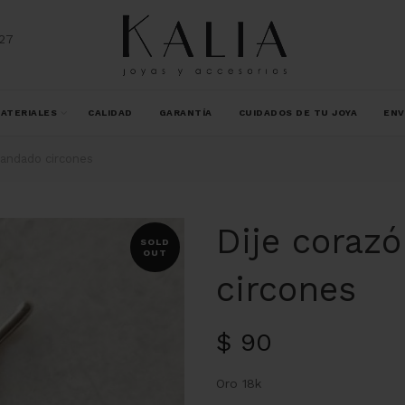
27
ATERIALES
CALIDAD
GARANTÍA
CUIDADOS DE TU JOYA
ENV
candado circones
Dije coraz
SOLD
OUT
circones
$
90
Oro 18k