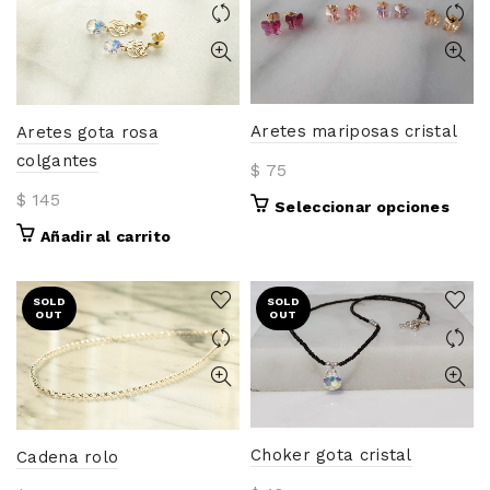
variantes.
Las
opciones
se
pueden
elegir
Aretes mariposas cristal
Aretes gota rosa
en
colgantes
$
75
la
$
145
página
Este
Seleccionar opciones
de
prod
Añadir al carrito
producto
tiene
múlti
varia
SOLD
SOLD
OUT
OUT
Las
opci
se
pued
elegir
en
Choker gota cristal
Cadena rolo
la