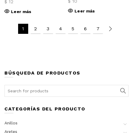
$
10
$
12
págin
de
Leer más
Leer más
prod
1
2
3
4
5
6
7
BÚSQUEDA DE PRODUCTOS
Search
for:
CATEGORÍAS DEL PRODUCTO
Anillos
Aretes