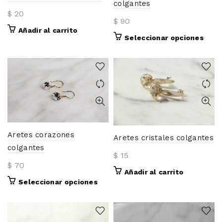
colgantes
$
20
$
90
Añadir al carrito
Este
Seleccionar opciones
prod
tiene
múlti
varia
Las
opci
se
pued
Aretes corazones
elegir
Aretes cristales colgantes
en
colgantes
$
15
la
$
70
págin
Añadir al carrito
de
Este
Seleccionar opciones
prod
producto
tiene
múltiples