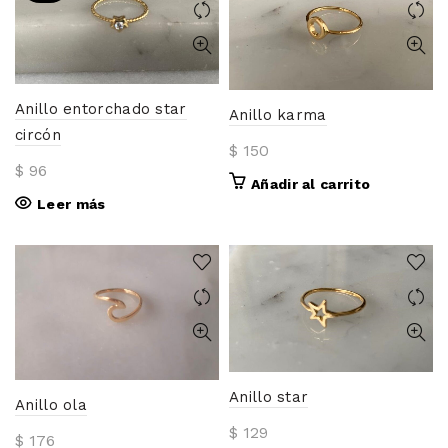
varia
Las
opci
se
pued
Anillo entorchado star
Anillo karma
elegir
circón
en
$
150
la
$
96
págin
Añadir al carrito
de
Leer más
prod
Anillo star
Anillo ola
$
129
$
176