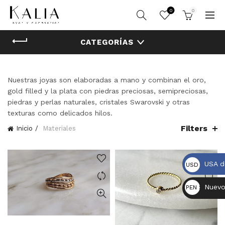
0
0
CATEGORÍAS
Nuestras joyas son elaboradas a mano y combinan el oro,
gold filled y la plata con piedras preciosas, semipreciosas,
piedras y perlas naturales, cristales Swarovski y otras
texturas como delicados hilos.
Filters
Inicio
Materiales
USA d
USD $
Nuevo
PEN S/.