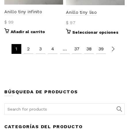
pued
Anillo tiny infinito
elegir
Anillo tiny liso
en
$
99
$
97
la
págin
Añadir al carrito
Este
Seleccionar opciones
de
prod
prod
tiene
1
2
3
4
…
37
38
39
múlti
varia
Las
opci
se
pued
elegir
BÚSQUEDA DE PRODUCTOS
en
la
Search
págin
for:
de
prod
CATEGORÍAS DEL PRODUCTO