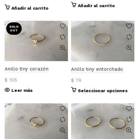
Añadir al carrito
Añadir al carrito
SOLD
OUT
Anillo tiny corazón
Anillo tiny entorchado
$
105
$
79
Leer más
Este
Seleccionar opciones
prod
tiene
múlti
varia
Las
opci
se