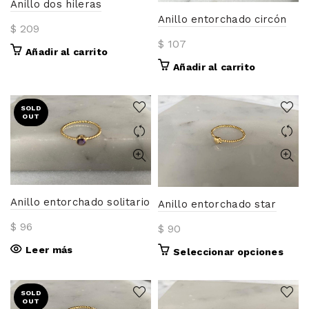
Anillo dos hileras
Anillo entorchado circón
$
209
$
107
Añadir al carrito
Añadir al carrito
SOLD
OUT
Anillo entorchado solitario
Anillo entorchado star
$
96
$
90
Leer más
Este
Seleccionar opciones
prod
tiene
SOLD
múlti
OUT