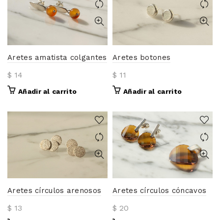
Aretes amatista colgantes
Aretes botones
$
14
$
11
Añadir al carrito
Añadir al carrito
Aretes círculos arenosos
Aretes círculos cóncavos
$
13
$
20