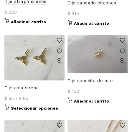
Dije atrapa sueños
elegir
Dije candado circones
en
$
220
$
315
la
págin
Añadir al carrito
Añadir al carrito
de
prod
Dije conchita de mar
Dije cola sirena
$
153
Rango
$
65
-
$
85
Añadir al carrito
de
Este
Seleccionar opciones
precios:
producto
desde
tiene
$ 65
múltiples