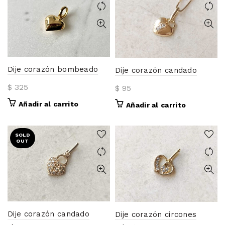
variantes.
hasta
Las
$ 85
opciones
se
pueden
elegir
Dije corazón bombeado
en
Dije corazón candado
la
$
325
$
95
página
de
Añadir al carrito
Añadir al carrito
producto
SOLD
OUT
Dije corazón candado
Dije corazón circones