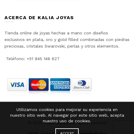
ACERCA DE KALIA JOYAS
Tienda online de joyas hechas a mano con diseños
exclusivos en plata, oro y gold filled combinadas con piedras
preciosas, cristales Swarovski, perlas y otros elementos.
Teléfono: +51 945 148 627
Utilizamos cookies para mejorar su experiencia en
nuestro sitio web. Al navegar por este sitio web, acepta
nuestro uso de cookies.
© 2026
Kalia Joyas
. All rights reserved
2020. Creado con ❤️ por
Datafull Pro
ACCEPT