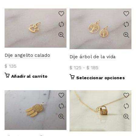
Dije angelito calado
Dije árbol de la vida
$
135
Rango
$
125
-
$
185
de
Añadir al carrito
Este
Seleccionar opciones
precios:
prod
desde
tiene
$ 125
múlti
varia
hasta
Las
$ 185
opci
se
pued