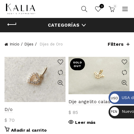
0
0
CATEGORÍAS
Filters
Inicio
Dijes
Dijes de Oro
SOLD
OUT
USA d
USD $
Dije angelito calado
D/o
Nuevo
$
85
PEN S/.
$
70
Leer más
Añadir al carrito