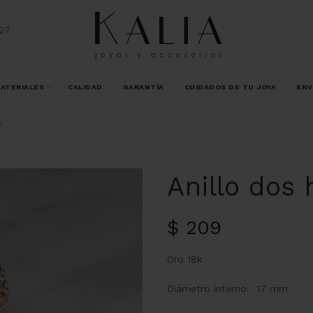
27
ATERIALES
CALIDAD
GARANTÍA
CUIDADOS DE TU JOYA
ENV
s
Anillo dos 
$
209
Oro 18k
Diámetro interno: 17 mm