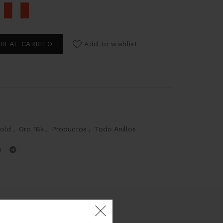
IR AL CARRITO
Add to wishlist
old
,
Oro 18k
,
Productos
,
Todo Anillos