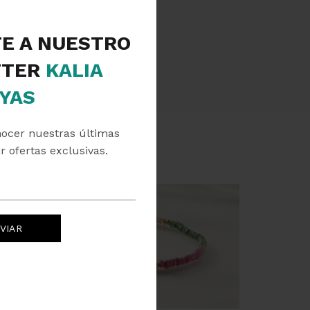
TE A NUESTRO
TER
KALIA
YAS
nocer nuestras últimas
r ofertas exclusivas.
SOLD
OUT