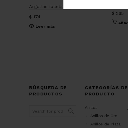
Dije ná
Argollas facetadas
$
265
$
174
Añad
Leer más
BÚSQUEDA DE
CATEGORÍAS DE
PRODUCTOS
PRODUCTO
Anillos
Search
for:
Anillos de Oro
Anillos de Plata