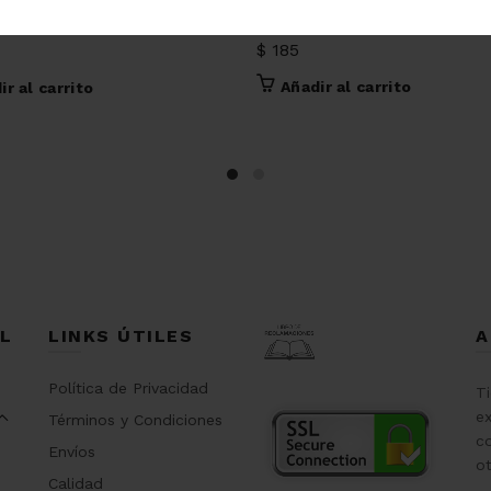
Dije medalla Virgen Guadal
car niño círculo
$
185
Añadir al carrito
ir al carrito
L
LINKS ÚTILES
A
Política de Privacidad
T
ex
Términos y Condiciones
co
Envíos
o
Calidad