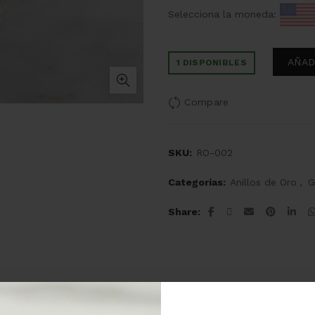
Selecciona la moneda:
AÑAD
1 DISPONIBLES
Compare
SKU:
RO-002
Categorías:
Anillos de Oro
,
G
Share
Descripción
Valoraciones (0)
Envíos