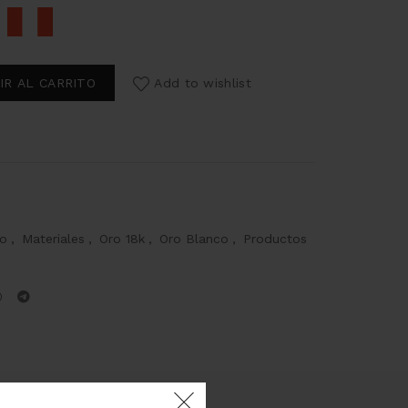
IR AL CARRITO
Add to wishlist
ro
,
Materiales
,
Oro 18k
,
Oro Blanco
,
Productos