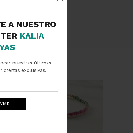
TE A NUESTRO
TER
KALIA
YAS
nocer nuestras últimas
r ofertas exclusivas.
SOLD
OUT