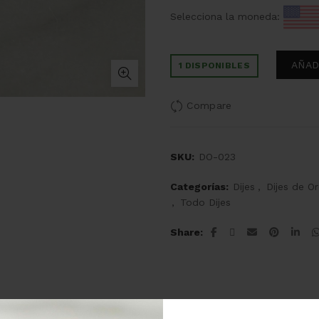
Selecciona la moneda:
AÑAD
1 DISPONIBLES
Compare
SKU:
DO-023
Categorías:
Dijes
,
Dijes de O
,
Todo Dijes
Share