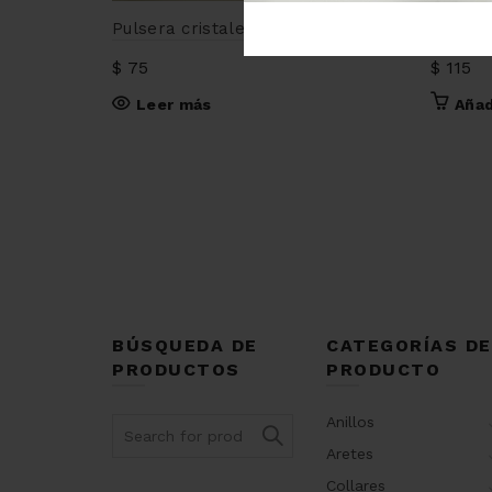
Pulsera cristales corazón
Pulsera
$
75
$
115
Leer más
Añad
BÚSQUEDA DE
CATEGORÍAS DE
PRODUCTOS
PRODUCTO
Anillos
Search
for:
Aretes
Collares