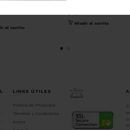
Dije ónix cruz con circón
 cristales corazón
$
135
Añadir al carrito
ir al carrito
L
LINKS ÚTILES
A
Política de Privacidad
T
ex
Términos y Condiciones
co
Envíos
o