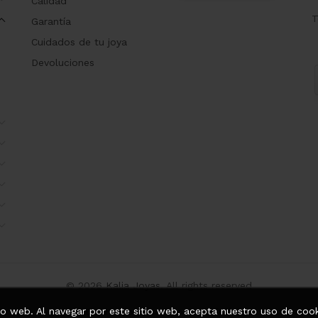
Calidad
T
Garantía
Cuidados de tu joya
Devoluciones
© 2026
Kalia Joyas
. All rights reserved
tio web. Al navegar por este sitio web, acepta nuestro uso de cook
2020. Creado con ❤️ por
Datafull Pro