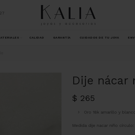
27
ATERIALES
CALIDAD
GARANTÍA
CUIDADOS DE TU JOYA
ENV
lo
Dije nácar 
$
265
Oro 18k amarillo y blanc
Medida dije nacar niño círculo