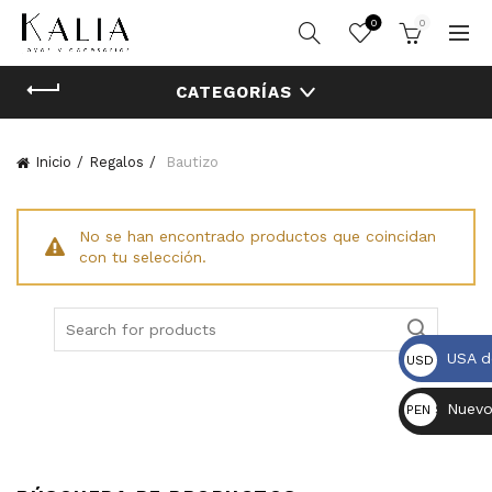
0
0
CATEGORÍAS
Inicio
Regalos
Bautizo
No se han encontrado productos que coincidan
con tu selección.
Search
for:
USA d
USD $
Nuevo
PEN S/.