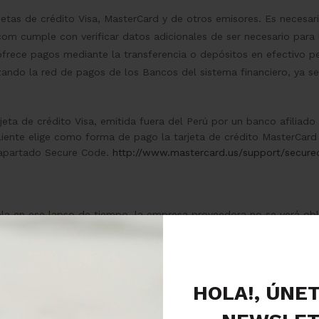
etas de crédito Visa, MasterCard y de otros emisores. Es necesario
com cumple con verificar datos adicionales de ser necesario para 
ofrece pagos mediante la transferencia o depósitos en efectivo p
lizando la red de pagos de los Bancos del sistema financiero, ya s
ta de crédito Visa, emitida fuera del Perú por un banco afiliado al
 cliente elige como forma de pago la tarjeta de crédito MasterCard
l apartado Secure Code.
http://www.mastercard.us/support/secure
cela en ese lapso de tiempo, la empresa proveedora no se verá obl
vez realizado, será el precio a cancelar, así el tipo de cambio var
edido. Si no se cancela en ese lapso de tiempo, la empresa prove
HOLA!, ÚNE