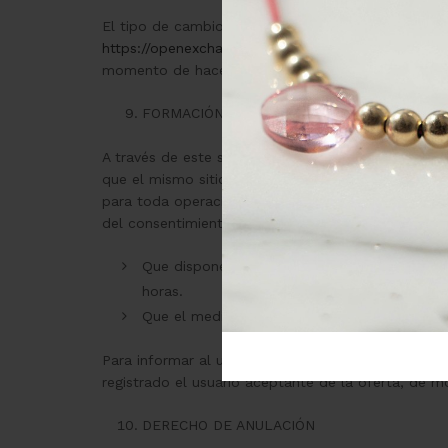
El tipo de cambio usado en la web es el tipo de
https://openexchangerates.org/.
El tipo de cambio 
momento de hacer la compra y el pago.
FORMACIÓN DEL CONSENTIMIENTO EN LOS 
A través de este sitio Web la empresa proveedora r
que el mismo sitio ofrece para ello. Toda aceptac
para toda operación que se efectúe en este sitio, 
del consentimiento. Para dar por validada la trans
Que dispone de los productos solicitados en
horas.
Que el medio de pago ofrecido por el Cliente
Para informar al usuario o consumidor acerca de e
registrado el usuario aceptante de la oferta, de 
DERECHO DE ANULACIÓN