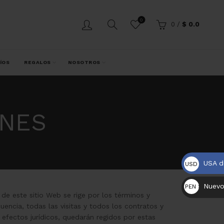
0
0
/
$
0.0
ÍOS
REGALOS
NOSOTROS
ONES
USA d
USD $
Nuevo
PEN S/.
 de este sitio Web se rige por los términos y
uencia, todas las visitas y todos los contratos y
 efectos jurídicos, quedarán regidos por estas