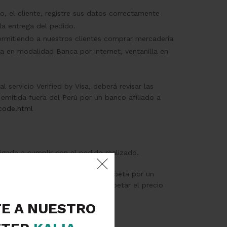
, el cliente, registre sus datos correctamente
la entrega del pedido.
ermitiendo a nuestros clientes comprar mercadería
ea en modalidad Banca por internet, ventanilla en
 servicio Verified by Visa, deberá revisar las
 emitida fuera del Perú por un banco afiliado a
code.html
igada a cumplir con el pedido realizado.
íe durante al día. El precio se respeta por un
edora no se verá obligada a respetar el precio
TE A NUESTRO