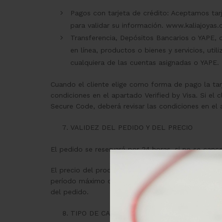
Pagos con tarjeta de crédito: Aceptamos tarj
para validar su información. www.kaliajoyas.
Transferencia, Depósitos Bancarios o YAPE, 
en línea, productos o bienes y servicios, uti
cualquiera de las cuentas asignadas o YAPE.
Cuando el cliente elige como forma de pago la tarje
condiciones en el apartado Verified by Visa. Si el
Secure Code, deberá revisar las condiciones en e
VALIDEZ DEL PEDIDO Y DEL PRECIO
El pedido se reservará por 24 horas, si no se can
El precio del producto registrado en el pedido una 
período máximo de 24 horas una vez realizado el p
del pedido.
TIPO DE CAMBIO USADO