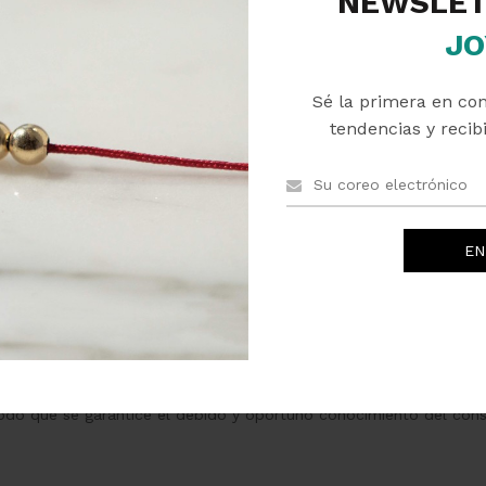
NEWSLET
 cambio de mercado promedio (compra – venta) del día, tomado 
JO
puede variar durante el día, según condiciones de mercado, por en
Sé la primera en co
PEDIDOS REALIZADOS A TRAVÉS DE ESTE SITIO
tendencias y recibi
ealizará ofertas de bienes y servicios, que podrán ser aceptadas 
ión de oferta quedará sujeta a la condición de que la empresa pro
la confirmación y/o validación y/o verificación por parte de la em
acción, la empresa proveedora deberá verificar:
 stock. En caso de no disponer de algún producto, se informará d
 es válido.
sta validación, la empresa proveedora enviará una confirmación es
modo que se garantice el debido y oportuno conocimiento del con