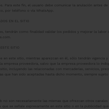
. Para este fin, el usuario debe comunicar la anulación antes de 
ico, por teléfono o vía WhatsApp.
DOS EN EL SITIO
s, tendrán como finalidad validar los pedidos y mejorar la labor 
as.com.
ESTE SITIO
es en este sitio, mientras aparezcan en él, sólo tendrán vigencia 
r la empresa proveedora, salvo que la empresa proveedora lo ind
itio, incluyendo las relacionadas con mercaderías, servicios, preci
as que han sido aceptadas hasta dicho momento, siempre sujeto a
b no son necesariamente las mismas que ofrezcan otros canales 
os que se señale expresamente en este sitio o en la publicidad qu