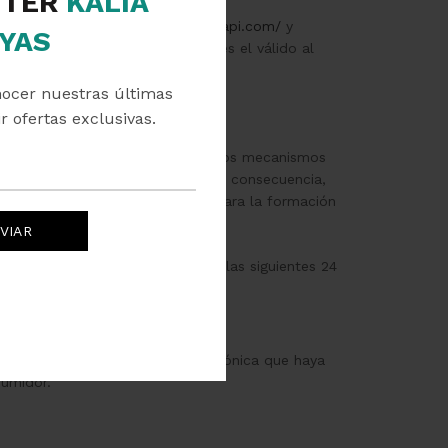
TER
KALIA
de
https://www.currencyconverterapi.com/
y
YAS
de el valor del tipo de cambio es el válido al
nocer nuestras últimas
r ofertas exclusivas.
por vía electrónica, y utilizando los mecanismos
veedora valide la transacción. En consecuencia,
presa proveedora, será requisito para la formación
e manera oportuna al cliente en las siguientes 24
crita a la misma dirección electrónica que haya
sumidor.