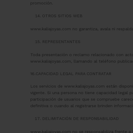
promoción.
OTROS SITIOS WEB
www.kaliajoyas.com no garantiza, avala ni respald
REPRESENTANTES
Toda presentación o reclamo relacionado con actos
www.kaliajoyas.com, llamando al teléfono publicad
16.CAPACIDAD LEGAL PARA CONTRATAR
Los servicios de www.kaliajoyas.com están disponib
vigente. Si una persona no tiene capacidad legal p
participación de usuarios que se compruebe carece
definitiva o cuando al registrarse brinden informac
DELIMITACIÓN DE RESPONSABILIDAD
www.kaliajoyas.com no se responsabiliza frente a l