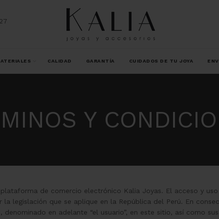
27
ATERIALES
CALIDAD
GARANTÍA
CUIDADOS DE TU JOYA
ENV
MINOS Y CONDICI
la plataforma de comercio electrónico Kalia Joyas. El acceso y uso
 la legislación que se aplique en la República del Perú. En consec
, denominado en adelante “el usuario”, en este sitio, así como sus