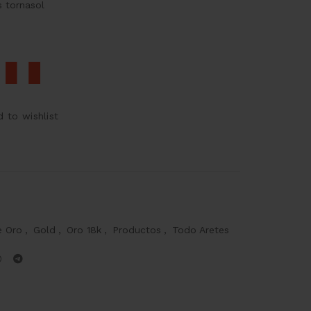
s tornasol
 to wishlist
e Oro
,
Gold
,
Oro 18k
,
Productos
,
Todo Aretes