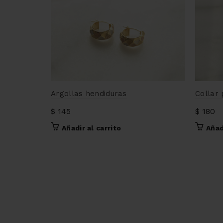
Argollas hendiduras
Collar
$
145
$
180
Añadir al carrito
Añad