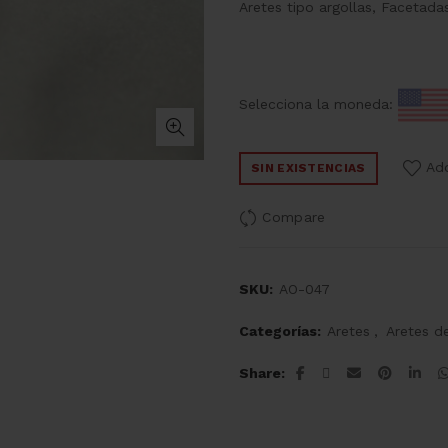
Aretes tipo argollas, Facetada
Selecciona la moneda:
Add
SIN EXISTENCIAS
Compare
SKU:
AO-047
Categorías:
Aretes
,
Aretes d
Share