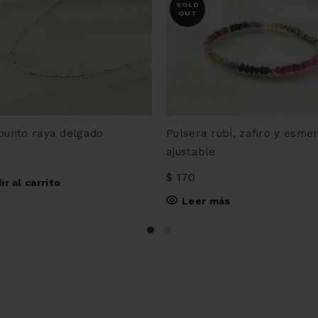
SOLD
OUT
 punto raya delgado
Pulsera rubí, zafiro y esme
ajustable
$
170
ir al carrito
Leer más