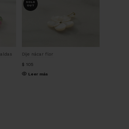
SOLD
OUT
raldas
Dije nácar flor
Choker per
$
105
$
65
Leer más
Añadir a