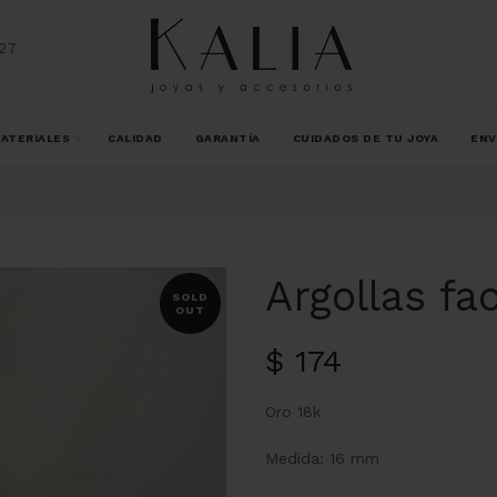
27
ATERIALES
CALIDAD
GARANTÍA
CUIDADOS DE TU JOYA
ENV
Argollas fa
SOLD
OUT
$
174
Oro 18k
Medida: 16 mm