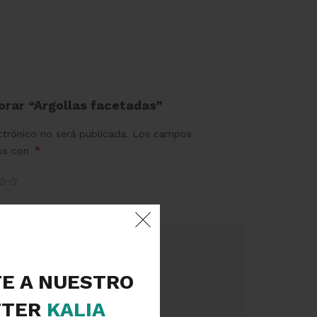
lorar “Argollas facetadas”
ctrónico no será publicada.
Los campos
*
dos con
TE A NUESTRO
TER
KALIA