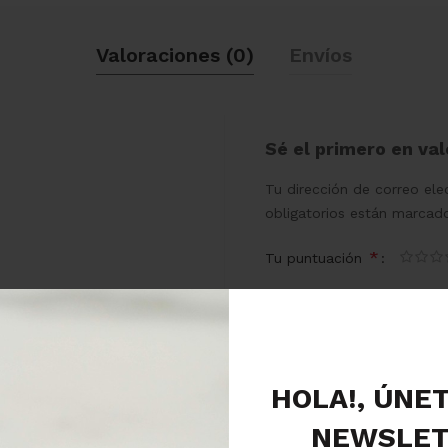
Valoraciones (0)
Envíos
Sé el primero en va
Tu dirección de correo ele
obligatorios están marca
*
Tu puntuación
*
Tu valoración
HOLA!, ÚNE
NEWSLET