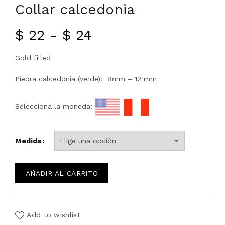
Collar calcedonia
Rango
$
22
-
$
24
de
Gold filled
precios:
Piedra calcedonia (verde): 8mm – 12 mm
desde
Selecciona la moneda:
$ 22
Medida
hasta
$ 24
AÑADIR AL CARRITO
Add to wishlist