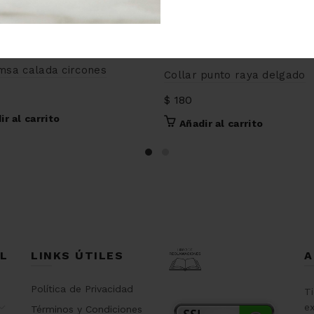
msa calada circones
Collar punto raya delgado
$
180
ir al carrito
Añadir al carrito
L
LINKS ÚTILES
A
Política de Privacidad
T
ex
Términos y Condiciones