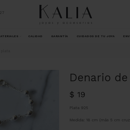
27
ATERIALES
CALIDAD
GARANTÍA
CUIDADOS DE TU JOYA
ENV
 plata
Denario de
$
19
Plata 925
Medida: 18 cm (más 5 cm cruz