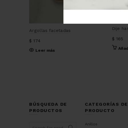
Dije ha
Argollas facetadas
$
165
$
174
Añad
Leer más
BÚSQUEDA DE
CATEGORÍAS DE
PRODUCTOS
PRODUCTO
Anillos
Search