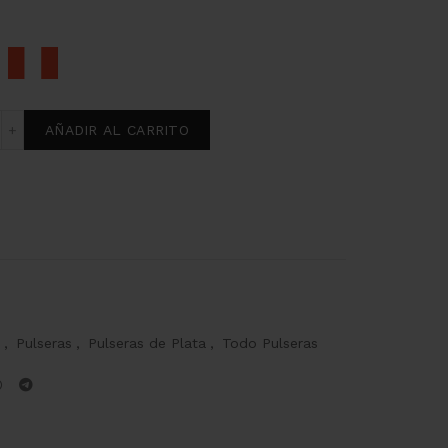
nario de plata cantidad
AÑADIR AL CARRITO
,
Pulseras
,
Pulseras de Plata
,
Todo Pulseras