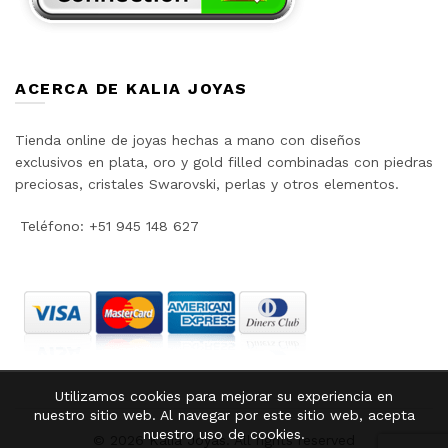
ACERCA DE KALIA JOYAS
Tienda online de joyas hechas a mano con diseños
exclusivos en plata, oro y gold filled combinadas con piedras
preciosas, cristales Swarovski, perlas y otros elementos.
Teléfono: +51 945 148 627
Utilizamos cookies para mejorar su experiencia en
nuestro sitio web. Al navegar por este sitio web, acepta
nuestro uso de cookies.
© 2026
Kalia Joyas
. All rights reserved