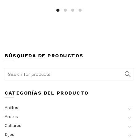
prod
tiene
múlt
varia
Las
opci
se
pue
elegi
BÚSQUEDA DE PRODUCTOS
en
la
Search
pági
for:
de
prod
CATEGORÍAS DEL PRODUCTO
Anillos
Aretes
Collares
Dijes