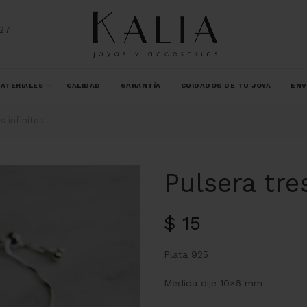
27
ATERIALES
CALIDAD
GARANTÍA
CUIDADOS DE TU JOYA
ENV
s infinitos
Pulsera tre
$
15
Plata 925
Medida dije 10×6 mm