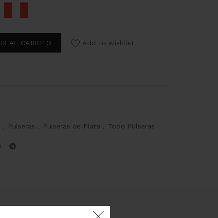
IR AL CARRITO
Add to wishlist
,
Pulseras
,
Pulseras de Plata
,
Todo Pulseras