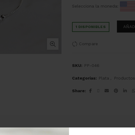
Selecciona la moneda:
AÑAD
1 DISPONIBLES
Compare
SKU:
PP-046
Categorías:
Plata
,
Productos
Share
Descripción
Valoraciones (0)
Envíos