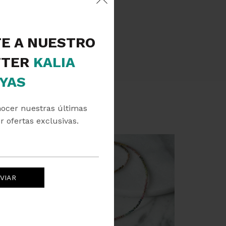
TE A NUESTRO
TER
KALIA
YAS
nocer nuestras últimas
r ofertas exclusivas.
SOLD
OUT