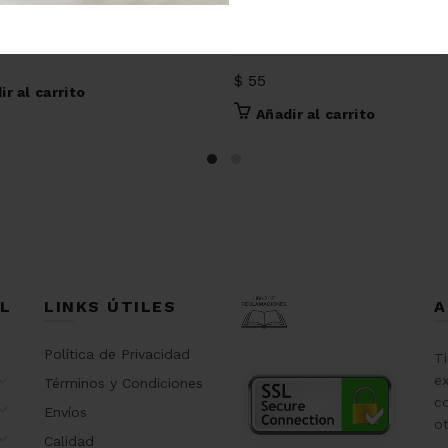
riposa trazo
Rosario medalla milagrosa
$
55
ir al carrito
Añadir al carrito
L
LINKS ÚTILES
A
Política de Privacidad
T
ex
Términos y Condiciones
co
Envíos
o
Calidad