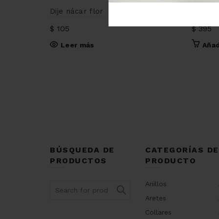
Dije nácar flor
Dije ma
$
105
$
395
Leer más
Añad
BÚSQUEDA DE
CATEGORÍAS DE
PRODUCTOS
PRODUCTO
Anillos
Search
for:
Aretes
Collares