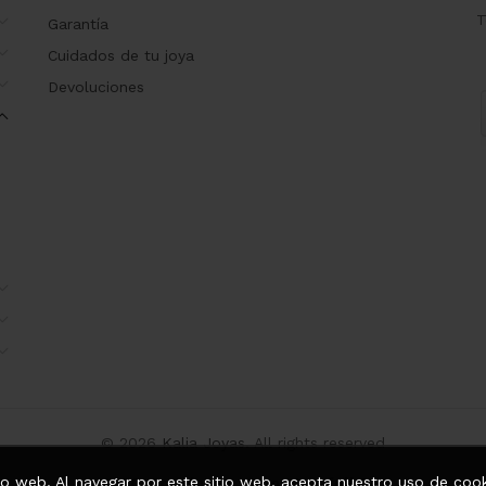
T
Garantía
Cuidados de tu joya
Devoluciones
© 2026
Kalia Joyas
. All rights reserved
tio web. Al navegar por este sitio web, acepta nuestro uso de cook
2020. Creado con ❤️ por
Datafull Pro