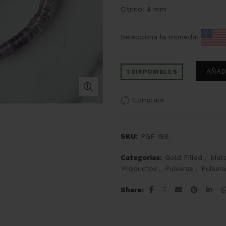
Citrino: 4 mm
Selecciona la moneda:
AÑAD
1 DISPONIBLES
Compare
SKU:
PGF-188
Categorías:
Gold Filled
,
Mate
Productos
,
Pulseras
,
Pulsera
Share