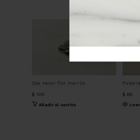
SOLD
OUT
Dije nácar flor marrón
Pulser
$
105
$
66
Añadir al carrito
Lee