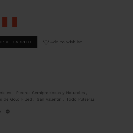
IR AL CARRITO
Add to wishlist
riales
,
Piedras Semipreciosas y Naturales
,
s de Gold Filled
,
San Valentin
,
Todo Pulseras