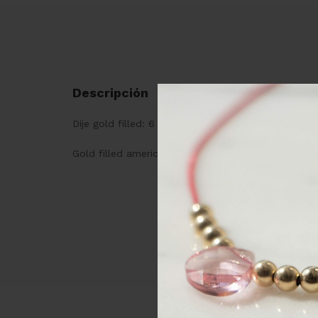
Descripción
Dije gold filled: 6 mm
Gold filled americano: Base metal (bronce) con c