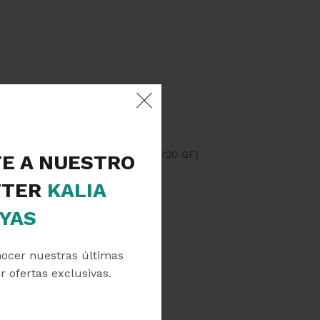
ro (Denominación USA: 14k GF o 14/20 GF)
TE A NUESTRO
TER
KALIA
YAS
nocer nuestras últimas
r ofertas exclusivas.