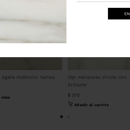
PRODUCTOS RELACIONADOS
a ágata multicolor hamsa
Dije mariposas círculo con
brillante
$
375
r más
Añadir al carrito