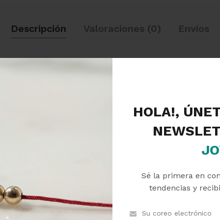
Descripción
Valoraciones (0)
Envíos
apas de oro 14k o 18k, la pieza tiene un mínimo 5% de peso en o
HOLA!, ÚNE
NEWSLET
JO
Sé la primera en co
tendencias y recibi