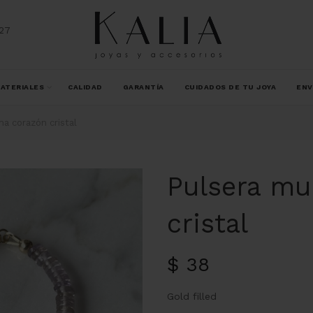
27
ATERIALES
CALIDAD
GARANTÍA
CUIDADOS DE TU JOYA
ENV
a corazón cristal
Pulsera mu
cristal
$
38
Gold filled