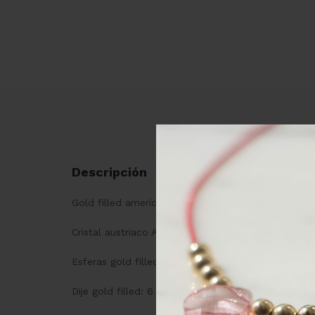
Descripción
Gold filled americano
Cristal austriaco AB tornasol round: 4 mm
Esferas gold filled: 4 mm
Dije gold filled: 6 mm