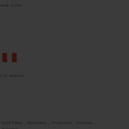
round: 4 mm
 to wishlist
Gold Filled
,
Materiales
,
Productos
,
Pulseras
,
 Pulseras