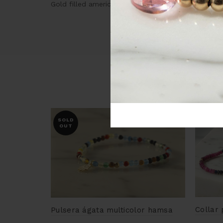
Gold filled americano: Base metal (bronce) con ca
SOLD
OUT
Collar 
Pulsera ágata multicolor hamsa