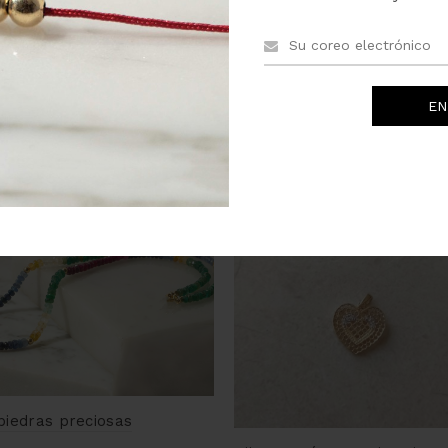
pas de oro 14k o 18k, la pieza tiene un mínimo 5% de peso en or
PRODUCTOS RELACIONADOS
piedras preciosas