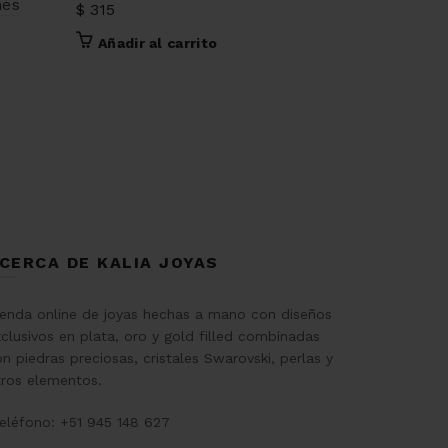
nes
$
315
Añadir a
Añadir al carrito
CERCA DE KALIA JOYAS
ienda online de joyas hechas a mano con diseños
clusivos en plata, oro y gold filled combinadas
n piedras preciosas, cristales Swarovski, perlas y
tros elementos.
eléfono: +51 945 148 627