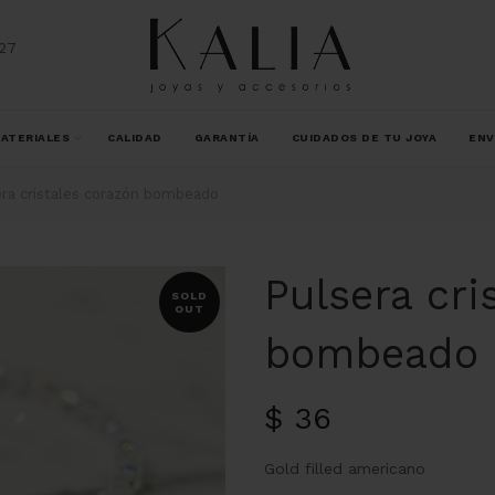
27
ATERIALES
CALIDAD
GARANTÍA
CUIDADOS DE TU JOYA
ENV
ra cristales corazón bombeado
Pulsera cri
SOLD
OUT
bombeado
$
36
Gold filled americano