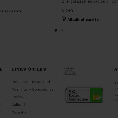
Dije corazón espacios circo
$
240
ir al carrito
Añadir al carrito
L
LINKS ÚTILES
A
Política de Privacidad
T
ex
Términos y Condiciones
co
Envíos
o
Calidad
T
Garantía