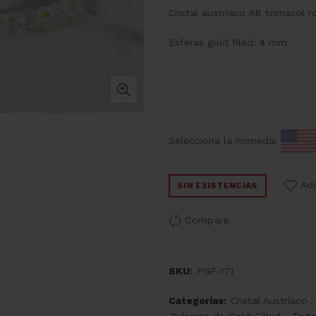
Cristal austriaco AB tornasol 
Esferas gold filed: 4 mm
Selecciona la moneda:
Add
SIN EXISTENCIAS
Compare
SKU:
PGF-171
Categorías:
Cristal Austríaco
,
Pulseras de Gold Filled
,
Todo