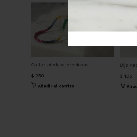
Collar piedras preciosas
Dije ná
$
250
$
105
Añadir al carrito
Añad