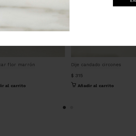
car flor marrón
Dije candado circones
$
315
ir al carrito
Añadir al carrito