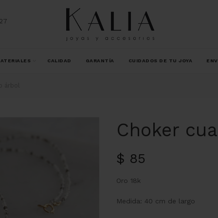
27
ATERIALES
CALIDAD
GARANTÍA
CUIDADOS DE TU JOYA
ENV
 árbol
Choker cua
$
85
Oro 18k
Medida: 40 cm de largo