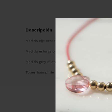
Descripción
Medida dije oro: 9 mm
Medida esferas oro: 2 mm
Medida grey quarz: 2 mm
Topes (crimp) de GF 14k