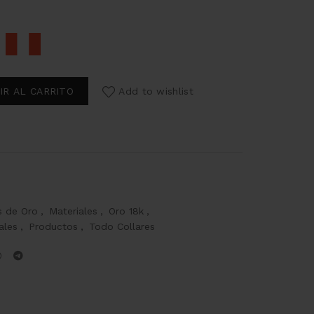
IR AL CARRITO
Add to wishlist
s de Oro
,
Materiales
,
Oro 18k
,
ales
,
Productos
,
Todo Collares